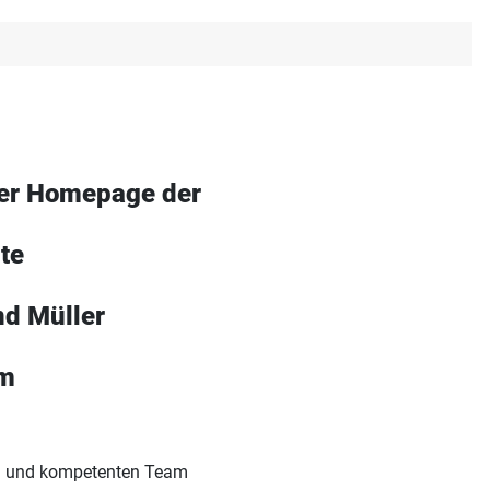
der Homepage der
te
nd Müller
im
en und kompetenten Team