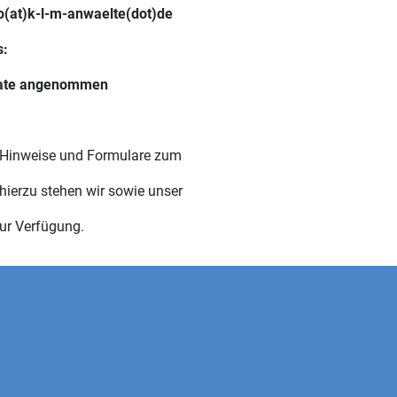
fo(at)k-l-m-anwaelte(dot)de
s:
date angenommen
 Hinweise und Formulare zum
hierzu stehen wir sowie unser
zur Verfügung.